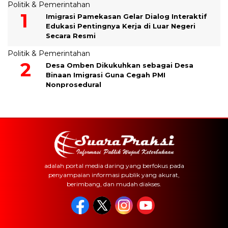
Politik & Pemerintahan
Imigrasi Pamekasan Gelar Dialog Interaktif
Edukasi Pentingnya Kerja di Luar Negeri
Secara Resmi
Politik & Pemerintahan
Desa Omben Dikukuhkan sebagai Desa
Binaan Imigrasi Guna Cegah PMI
Nonprosedural
adalah portal media daring yang berfokus pada
penyampaian informasi publik yang akurat,
berimbang, dan mudah diakses.