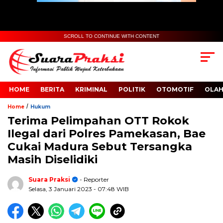
SCROLL TO CONTINUE WITH CONTENT
HOME
BERITA
KRIMINAL
POLITIK
OTOMOTIF
OLA
/
Home
Hukum
Terima Pelimpahan OTT Rokok
Ilegal dari Polres Pamekasan, Bae
Cukai Madura Sebut Tersangka
Masih Diselidiki
Suara Praksi
- Reporter
Selasa, 3 Januari 2023
- 07:48 WIB