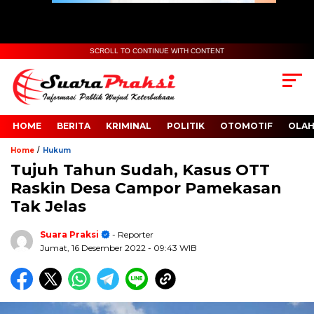
SCROLL TO CONTINUE WITH CONTENT
HOME
BERITA
KRIMINAL
POLITIK
OTOMOTIF
OLA
/
Home
Hukum
Tujuh Tahun Sudah, Kasus OTT
Raskin Desa Campor Pamekasan
Tak Jelas
Suara Praksi
- Reporter
Jumat, 16 Desember 2022
- 09:43 WIB