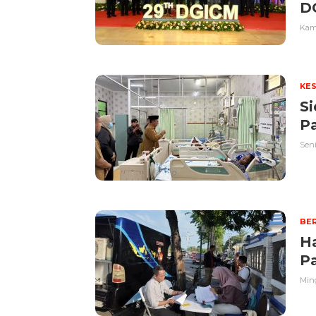
D
Kami
KE
Si
Pa
Seni
BER
Ha
P
Ming