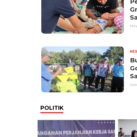
P
G
S
Ming
KE
B
G
S
Juma
POLITIK