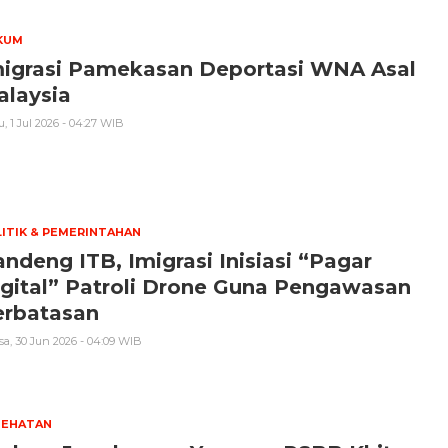
KUM
migrasi Pamekasan Deportasi WNA Asal
alaysia
, 1 Jul 2026 - 04:27 WIB
ITIK & PEMERINTAHAN
ndeng ITB, Imigrasi Inisiasi “Pagar
gital” Patroli Drone Guna Pengawasan
erbatasan
sa, 30 Jun 2026 - 04:09 WIB
SEHATAN