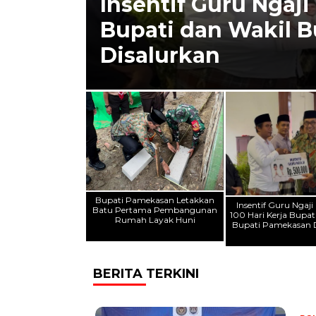
Insentif Guru Ngaji
ma
Bupati dan Wakil 
Disalurkan
Bupati Pamekasan Letakkan
Insentif Guru Ngaj
Batu Pertama Pembangunan
100 Hari Kerja Bupat
Rumah Layak Huni
Bupati Pamekasan D
BERITA TERKINI