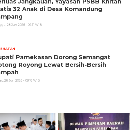
erluas Jangkauan, Yayasan PSBB Khitan
ratis 32 Anak di Desa Komandung
ampang
gu, 28 Jun 2026 - 02:11 WIB
SEHATAN
upati Pamekasan Dorong Semangat
otong Royong Lewat Bersih-Bersih
ampah
t, 26 Jun 2026 - 08:18 WIB