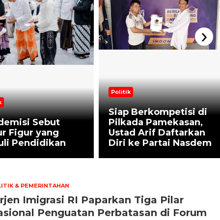
›
Politik
k
Siap Berkompetisi di
demisi Sebut
Pilkada Pamekasan,
r Figur yang
Ustad Arif Daftarkan
li Pendidikan
Diri ke Partai Nasdem
ITIK & PEMERINTAHAN
rjen Imigrasi RI Paparkan Tiga Pilar
asional Penguatan Perbatasan di Forum