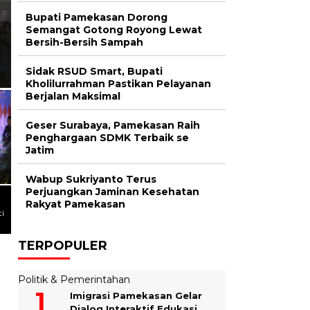
Lewat Pengabdian Masyar
Bupati Pamekasan Dorong
Hibahkan Mesin Fish Dehy
Semangat Gotong Royong Lewat
Bersih-Bersih Sampah
Bakau
Sidak RSUD Smart, Bupati
Kholilurrahman Pastikan Pelayanan
Berjalan Maksimal
Geser Surabaya, Pamekasan Raih
Penghargaan SDMK Terbaik se
Jatim
Wabup Sukriyanto Terus
Perjuangkan Jaminan Kesehatan
Rakyat Pamekasan
i
TERPOPULER
Politik & Pemerintahan
Imigrasi Pamekasan Gelar
Dialog Interaktif Edukasi