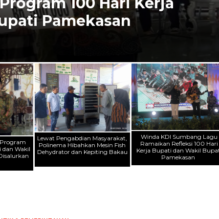
 Program 100 Hari Kerja
Bupati Pamekasan
Winda KDI Sumbang Lagu
Lewat Pengabdian Masyarakat,
i Program
Ramaikan Refleksi 100 Hari
Polinema Hibahkan Mesin Fish
i dan Wakil
Kerja Bupati dan Wakil Bupat
Dehydrator dan Kepiting Bakau
isalurkan
Pamekasan