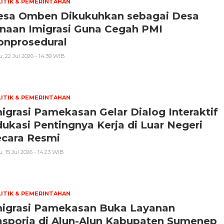
ITIK & PEMERINTAHAN
esa Omben Dikukuhkan sebagai Desa
inaan Imigrasi Guna Cegah PMI
onprosedural
, 22 Jul 2026 - 14:39 WIB
ITIK & PEMERINTAHAN
igrasi Pamekasan Gelar Dialog Interaktif
ukasi Pentingnya Kerja di Luar Negeri
ecara Resmi
, 15 Jul 2026 - 14:23 WIB
ITIK & PEMERINTAHAN
migrasi Pamekasan Buka Layanan
asporia di Alun-Alun Kabupaten Sumenep