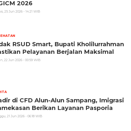
GICM 2026
s, 25 Jun 2026 - 14:21 WIB
SEHATAN
dak RSUD Smart, Bupati Kholilurrahman
stikan Pelayanan Berjalan Maksimal
n, 22 Jun 2026 - 00:59 WIB
ITA
dir di CFD Alun-Alun Sampang, Imigrasi
amekasan Berikan Layanan Pasporia
gu, 21 Jun 2026 - 06:18 WIB