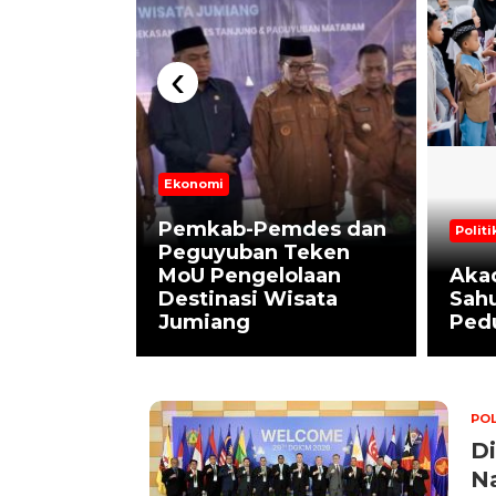
‹
Ekonomi
mit
Pemkab-Pemdes dan
Politi
 Diri
Peguyuban Teken
a
MoU Pengelolaan
Aka
2024 saat
Destinasi Wisata
Sahu
Sembako
Jumiang
Pedu
POL
Di
N