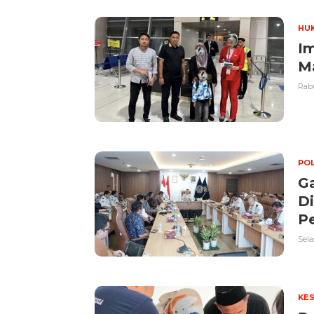
HU
I
M
Rabu
POL
Ga
Di
P
Sela
KE