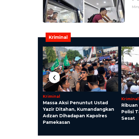
Ming
Kriminal
‹
Kriminal
Kriminal
Massa Aksi Penuntut Ustad
Ribuan
 Nelayan Tewas
Yazir Ditahan, Kumandangkan
Polisi 
 Pantai
Adzan Dihadapan Kapolres
Sesat
ut
Pamekasan