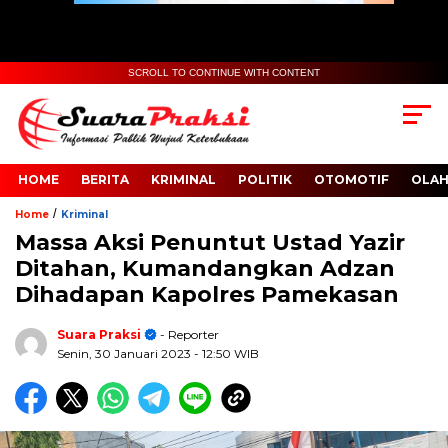
SCROLL TO CONTINUE WITH CONTENT
HOME
BERITA
KRIMINAL
POLITIK
OTOMOTIF
OLA
/
Home
Kriminal
Massa Aksi Penuntut Ustad Yazir
Ditahan, Kumandangkan Adzan
Dihadapan Kapolres Pamekasan
Suara Praksi
- Reporter
Senin, 30 Januari 2023
- 12:50 WIB