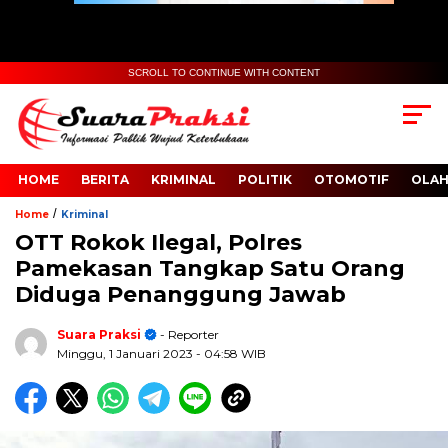
SCROLL TO CONTINUE WITH CONTENT
HOME
BERITA
KRIMINAL
POLITIK
OTOMOTIF
OLA
/
Home
Kriminal
OTT Rokok Ilegal, Polres
Pamekasan Tangkap Satu Orang
Diduga Penanggung Jawab
Suara Praksi
- Reporter
Minggu, 1 Januari 2023
- 04:58 WIB