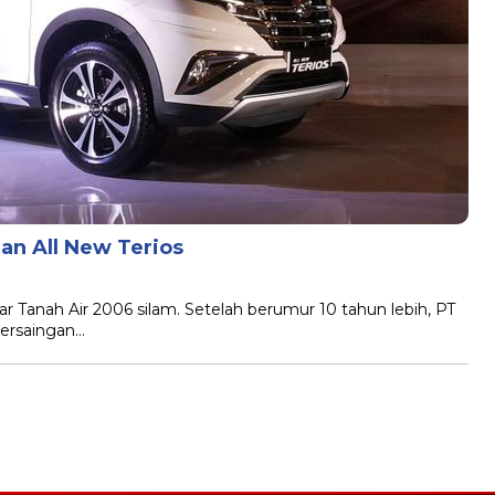
an All New Terios
sar Tanah Air 2006 silam. Setelah berumur 10 tahun lebih, PT
persaingan…