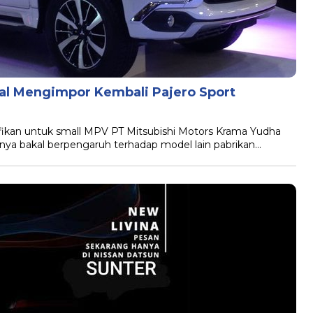
al Mengimpor Kembali Pajero Sport
fikan untuk small MPV PT Mitsubishi Motors Krama Yudha
inya bakal berpengaruh terhadap model lain pabrikan…