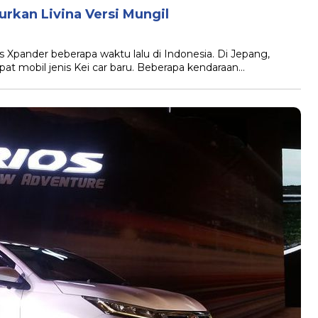
urkan Livina Versi Mungil
s Xpander beberapa waktu lalu di Indonesia. Di Jepang,
pat mobil jenis Kei car baru. Beberapa kendaraan…