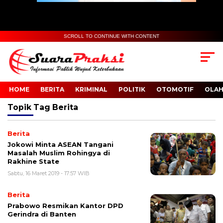
SCROLL TO CONTINUE WITH CONTENT
HOME
BERITA
KRIMINAL
POLITIK
OTOMOTIF
OLA
Topik
Tag Berita
Berita
Jokowi Minta ASEAN Tangani
Masalah Muslim Rohingya di
Rakhine State
Sabtu, 16 Maret 2019 - 17:57 WIB
Berita
Prabowo Resmikan Kantor DPD
Gerindra di Banten