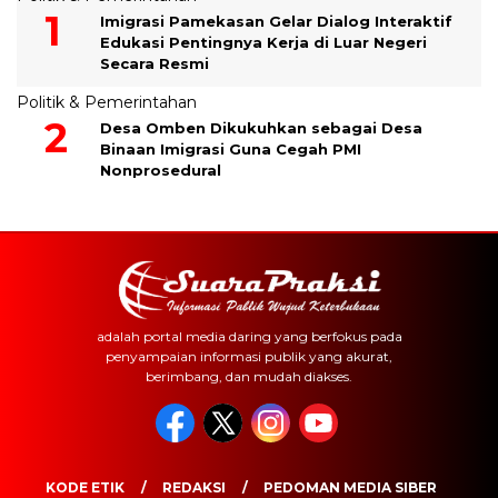
Imigrasi Pamekasan Gelar Dialog Interaktif
Edukasi Pentingnya Kerja di Luar Negeri
Secara Resmi
Politik & Pemerintahan
Desa Omben Dikukuhkan sebagai Desa
Binaan Imigrasi Guna Cegah PMI
Nonprosedural
adalah portal media daring yang berfokus pada
penyampaian informasi publik yang akurat,
berimbang, dan mudah diakses.
KODE ETIK
REDAKSI
PEDOMAN MEDIA SIBER