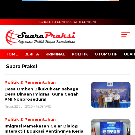
SCROLL TO CONTINUE WITH CONTENT
HOME
BERITA
KRIMINAL
POLITIK
OTOMOTIF
OLA
Suara Praksi
Politik & Pemerintahan
Desa Omben Dikukuhkan sebagai
Desa Binaan Imigrasi Guna Cegah
PMI Nonprosedural
Rabu, 22 Juli 2026 - 14:39 WIB
Politik & Pemerintahan
Imigrasi Pamekasan Gelar Dialog
Interaktif Edukasi Pentingnya Kerja