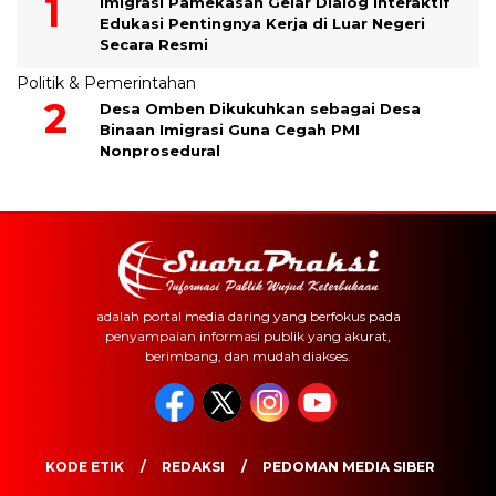
Imigrasi Pamekasan Gelar Dialog Interaktif
Edukasi Pentingnya Kerja di Luar Negeri
Secara Resmi
Politik & Pemerintahan
Desa Omben Dikukuhkan sebagai Desa
Binaan Imigrasi Guna Cegah PMI
Nonprosedural
adalah portal media daring yang berfokus pada
penyampaian informasi publik yang akurat,
berimbang, dan mudah diakses.
KODE ETIK
REDAKSI
PEDOMAN MEDIA SIBER