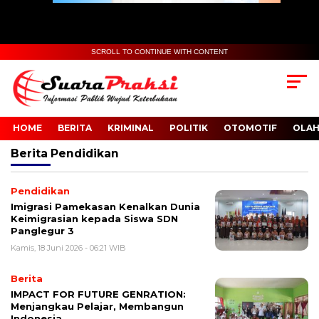
SCROLL TO CONTINUE WITH CONTENT
HOME
BERITA
KRIMINAL
POLITIK
OTOMOTIF
OLA
Berita
Pendidikan
Pendidikan
Imigrasi Pamekasan Kenalkan Dunia
Keimigrasian kepada Siswa SDN
Panglegur 3
Kamis, 18 Juni 2026 - 06:21 WIB
Berita
IMPACT FOR FUTURE GENRATION:
Menjangkau Pelajar, Membangun
Indonesia