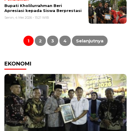
Bupati Kholilurrahman Beri
Apresiasi kepada Siswa Berprestasi
Senin, 4 Mei 2026 - 15:21 WIB
Paginasi
pos
1
2
3
4
Selanjutnya
EKONOMI