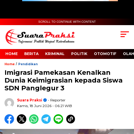
SCROLL TO CONTINUE WITH CONTENT
HOME
BERITA
KRIMINAL
POLITIK
OTOMOTIF
OLA
/
Home
Pendidikan
Imigrasi Pamekasan Kenalkan
Dunia Keimigrasian kepada Siswa
SDN Panglegur 3
Suara Praksi
- Reporter
Kamis, 18 Juni 2026
- 06:21 WIB