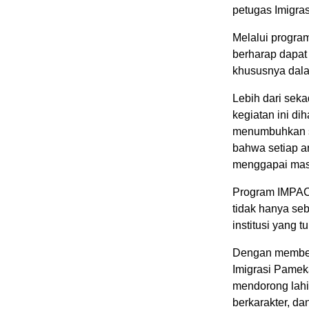
petugas Imigra
Melalui progra
berharap dapat
khususnya dalam
Lebih dari sek
kegiatan ini 
menumbuhkan se
bahwa setiap a
menggapai mas
Program IMPACT
tidak hanya seb
institusi yang
Dengan memberi
Imigrasi Pame
mendorong lahi
berkarakter, d