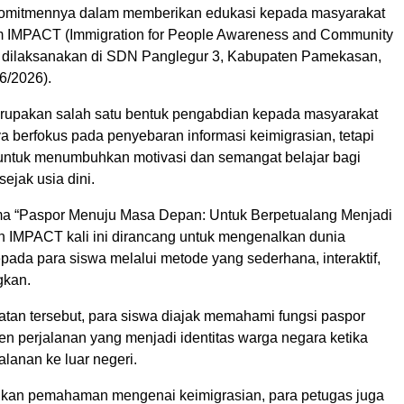
omitmennya dalam memberikan edukasi kepada masyarakat
m IMPACT (Immigration for People Awareness and Community
 dilaksanakan di SDN Panglegur 3, Kabupaten Pamekasan,
6/2026).
erupakan salah satu bentuk pengabdian kepada masyarakat
a berfokus pada penyebaran informasi keimigrasian, tetapi
 untuk menumbuhkan motivasi dan semangat belajar bagi
ejak usia dini.
a “Paspor Menuju Masa Depan: Untuk Berpetualang Menjadi
an IMPACT kali ini dirancang untuk mengenalkan dunia
pada para siswa melalui metode yang sederhana, interaktif,
kan.
atan tersebut, para siswa diajak memahami fungsi paspor
n perjalanan yang menjadi identitas warga negara ketika
lanan ke luar negeri.
kan pemahaman mengenai keimigrasian, para petugas juga