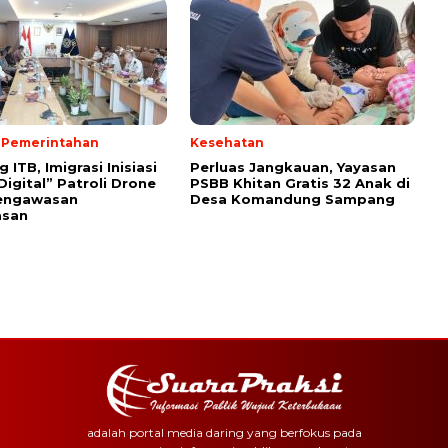
& Pemerintahan
Kesehatan
ITB, Imigrasi Inisiasi
Perluas Jangkauan, Yayasan
Digital” Patroli Drone
PSBB Khitan Gratis 32 Anak di
engawasan
Desa Komandung Sampang
asan
adalah portal media daring yang berfokus pada