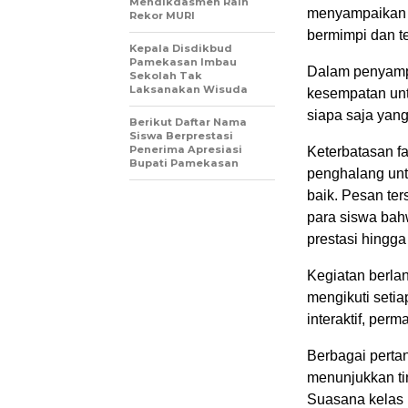
Mendikdasmen Raih
menyampaikan b
Rekor MURI
bermimpi dan te
Kepala Disdikbud
Pamekasan Imbau
Dalam penyampa
Sekolah Tak
Laksanakan Wisuda
kesempatan untu
siapa saja yang
Berikut Daftar Nama
Siswa Berprestasi
Penerima Apresiasi
Keterbatasan fa
Bupati Pamekasan
penghalang unt
baik. Pesan te
para siswa bah
prestasi hingga
Kegiatan berlan
mengikuti setia
interaktif, perm
Berbagai perta
menunjukkan ti
Suasana kelas 