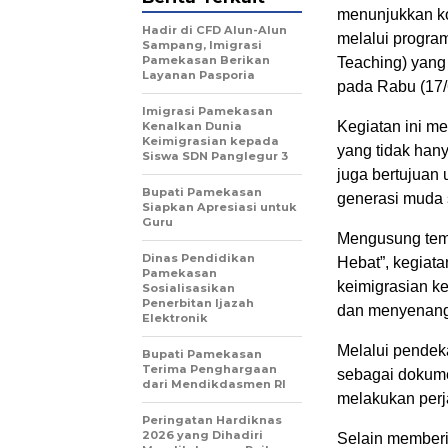
menunjukkan k
Hadir di CFD Alun-Alun
melalui progra
Sampang, Imigrasi
Pamekasan Berikan
Teaching) yang
Layanan Pasporia
pada Rabu (17/
Imigrasi Pamekasan
Kegiatan ini m
Kenalkan Dunia
Keimigrasian kepada
yang tidak hany
Siswa SDN Panglegur 3
juga bertujuan
Bupati Pamekasan
generasi muda s
Siapkan Apresiasi untuk
Guru
Mengusung tem
Dinas Pendidikan
Hebat”, kegiat
Pamekasan
keimigrasian ke
Sosialisasikan
Penerbitan Ijazah
dan menyenang
Elektronik
Melalui pendek
Bupati Pamekasan
Terima Penghargaan
sebagai dokume
dari Mendikdasmen RI
melakukan perja
Peringatan Hardiknas
2026 yang Dihadiri
Selain memberi