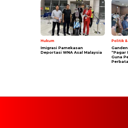
Hukum
Politik 
Imigrasi Pamekasan
Gandeng 
Deportasi WNA Asal Malaysia
“Pagar 
Guna P
Perbat