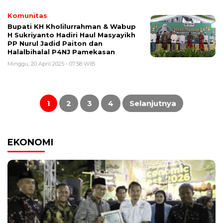
Komunitas
Bupati KH Kholilurrahman & Wabup
H Sukriyanto Hadiri Haul Masyayikh
PP Nurul Jadid Paiton dan
Halalbihalal P4NJ Pamekasan
Minggu, 20 April 2025 - 07:58 WIB
Paginasi
pos
1
2
3
4
Selanjutnya
EKONOMI