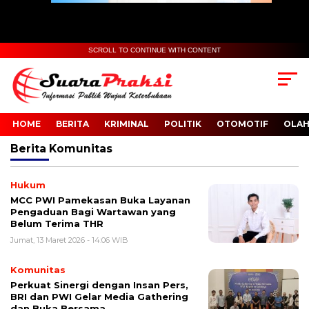
SCROLL TO CONTINUE WITH CONTENT
HOME
BERITA
KRIMINAL
POLITIK
OTOMOTIF
OLA
Berita
Komunitas
Hukum
MCC PWI Pamekasan Buka Layanan
Pengaduan Bagi Wartawan yang
Belum Terima THR
Jumat, 13 Maret 2026 - 14:06 WIB
Komunitas
Perkuat Sinergi dengan Insan Pers,
BRI dan PWI Gelar Media Gathering
dan Buka Bersama