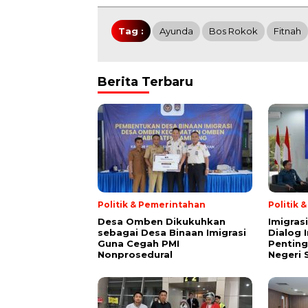
Tag :
Ayunda
Bos Rokok
Fitnah
Berita Terbaru
Politik & Pemerintahan
Politik 
Desa Omben Dikukuhkan
Imigras
sebagai Desa Binaan Imigrasi
Dialog 
Guna Cegah PMI
Penting
Nonprosedural
Negeri 