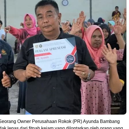
Seorang Owner Perusahaan Rokok (PR) Ayunda Bambang
dak lepas dari fitnah kejam yang dilontarkan oleh orang yang