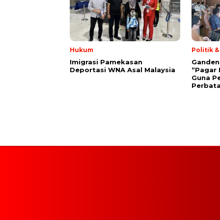
Hukum
Politik 
Imigrasi Pamekasan
Gandeng 
Deportasi WNA Asal Malaysia
“Pagar 
Guna P
Perbat