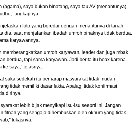
an (agama), saya bukan binatang, saya tau AV (menantunya)
 wudhu,” ungkapnya.
jelaskan foto yang beredar dengan menantunya di tanah
ta dia, saat menjalankan ibadah umroh pihaknya tidak berdua,
sama karyawannya.
un memberangkatkan umroh karyawan, leader dan juga mbak
ukan berdua, tapi sama karyawan. Jadi berita itu hoax karena
i ke saya,” jelasnya.
nal suka sedekah itu berharap masyarakat tidak mudah
ang tidak memiliki dasar fakta. Apalagi tidak konfirmasi
a dirinya.
yarakat lebih bijak menyikapi isu-isu seeprti ini. Jangan
n fitnah yang sengaja dihembuskan oleh oknum yang tidak
wab,” tukasnya.