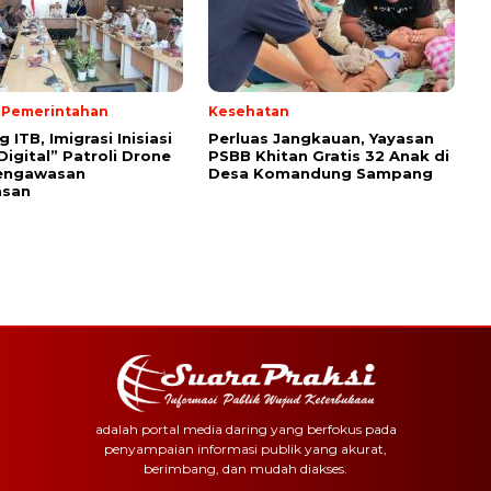
& Pemerintahan
Kesehatan
ITB, Imigrasi Inisiasi
Perluas Jangkauan, Yayasan
Digital” Patroli Drone
PSBB Khitan Gratis 32 Anak di
engawasan
Desa Komandung Sampang
asan
adalah portal media daring yang berfokus pada
penyampaian informasi publik yang akurat,
berimbang, dan mudah diakses.