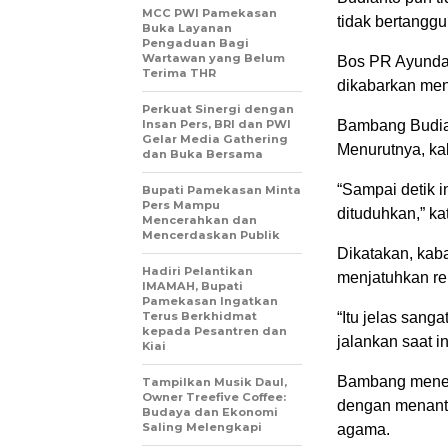
MCC PWI Pamekasan
tidak bertangg
Buka Layanan
Pengaduan Bagi
Wartawan yang Belum
Bos PR Ayunda d
Terima THR
dikabarkan men
Perkuat Sinergi dengan
Insan Pers, BRI dan PWI
Bambang Budia
Gelar Media Gathering
Menurutnya, ka
dan Buka Bersama
“Sampai detik 
Bupati Pamekasan Minta
Pers Mampu
dituduhkan,” k
Mencerahkan dan
Mencerdaskan Publik
Dikatakan, kaba
Hadiri Pelantikan
menjatuhkan re
IMAMAH, Bupati
Pamekasan Ingatkan
Terus Berkhidmat
“Itu jelas sang
kepada Pesantren dan
jalankan saat in
Kiai
Bambang menega
Tampilkan Musik Daul,
Owner Treefive Coffee:
dengan menantun
Budaya dan Ekonomi
Saling Melengkapi
agama.