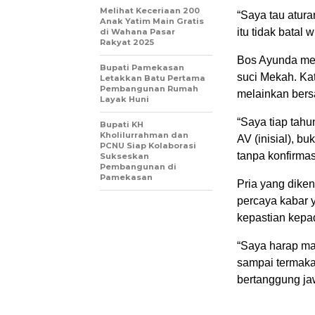
Melihat Keceriaan 200
“Saya tau atur
Anak Yatim Main Gratis
itu tidak batal
di Wahana Pasar
Rakyat 2025
Bos Ayunda men
Bupati Pamekasan
suci Mekah. Ka
Letakkan Batu Pertama
Pembangunan Rumah
melainkan ber
Layak Huni
“Saya tiap tah
Bupati KH
Kholilurrahman dan
AV (inisial), b
PCNU Siap Kolaborasi
tanpa konfirmas
Sukseskan
Pembangunan di
Pamekasan
Pria yang dike
percaya kabar y
kepastian kepad
“Saya harap mas
sampai termaka
bertanggung ja