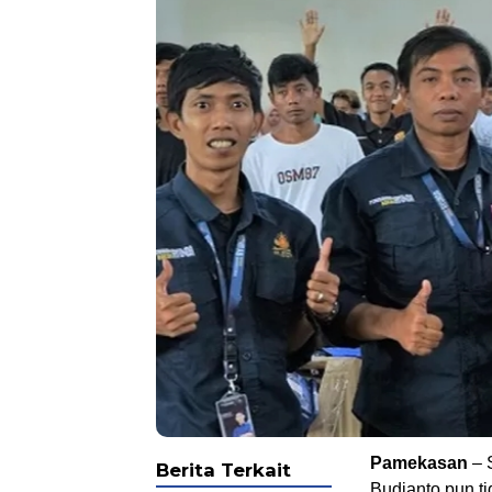
Pamekasan
– 
Berita Terkait
Budianto pun ti