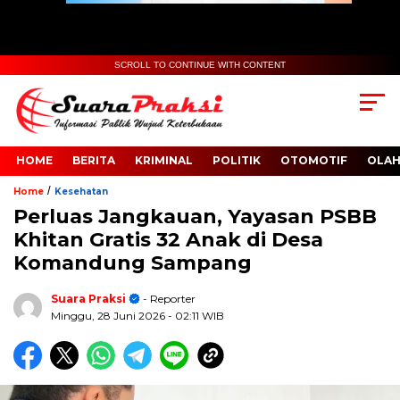
SCROLL TO CONTINUE WITH CONTENT
HOME
BERITA
KRIMINAL
POLITIK
OTOMOTIF
OLA
/
Home
Kesehatan
Perluas Jangkauan, Yayasan PSBB
Khitan Gratis 32 Anak di Desa
Komandung Sampang
Suara Praksi
- Reporter
Minggu, 28 Juni 2026
- 02:11 WIB