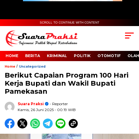
SCROLL TO CONTINUE WITH CONTENT
HOME
BERITA
KRIMINAL
POLITIK
OTOMOTIF
OLA
/
Home
Uncategorized
Berikut Capaian Program 100 Hari
Kerja Bupati dan Wakil Bupati
Pamekasan
Suara Praksi
- Reporter
Kamis, 26 Juni 2025
- 00:19 WIB