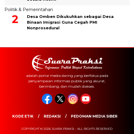
Politik & Pemerintahan
Desa Omben Dikukuhkan sebagai Desa
Binaan Imigrasi Guna Cegah PMI
Nonprosedural
adalah portal media daring yang berfokus pada
penyampaian informasi publik yang akurat,
berimbang, dan mudah diakses.
KODE ETIK
REDAKSI
PEDOMAN MEDIA SIBER
COPYRIGHT © 2026 SUARA PRAKSI - ALL RIGHTS RESERVED