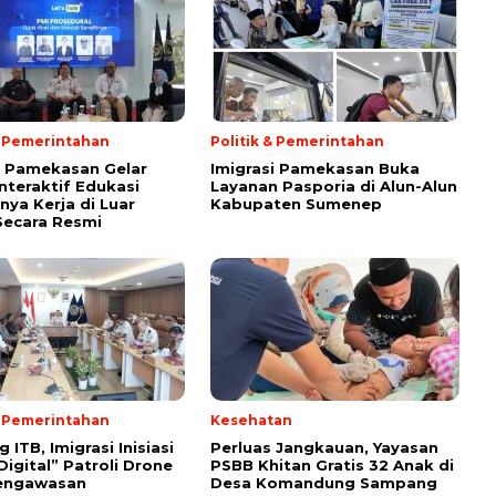
& Pemerintahan
Politik & Pemerintahan
i Pamekasan Gelar
Imigrasi Pamekasan Buka
Interaktif Edukasi
Layanan Pasporia di Alun-Alun
nya Kerja di Luar
Kabupaten Sumenep
Secara Resmi
& Pemerintahan
Kesehatan
ITB, Imigrasi Inisiasi
Perluas Jangkauan, Yayasan
Digital” Patroli Drone
PSBB Khitan Gratis 32 Anak di
engawasan
Desa Komandung Sampang