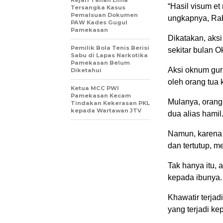
Kejari Tahan Lima
“Hasil visum e
Tersangka Kasus
Pemalsuan Dokumen
ungkapnya, Rab
PAW Kades Gugul
Pamekasan
Dikatakan, aksi
Pemilik Bola Tenis Berisi
sekitar bulan 
Sabu di Lapas Narkotika
Pamekasan Belum
Aksi oknum gur
Diketahui
oleh orang tua 
Ketua MCC PWI
Pamekasan Kecam
Mulanya, orang
Tindakan Kekerasan PKL
kepada Wartawan JTV
dua alias hamil
Namun, karena 
dan tertutup, 
Tak hanya itu, 
kepada ibunya.
Khawatir terjad
yang terjadi kep