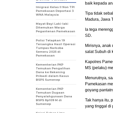
baik kepada an
Imigrasi Kelas II Non TPI
Pamekasan Deportasi 3
Tipa tidak seb
WNA Malaysia
Madura, Jawa T
Mayat Bayi Laki-laki
Ditemukan Warga
Ia tega mereng
Pegantenan Pamekasan
SD.
Polisi Tetapkan 19
Tersangka Hasil Operasi
Mirisnya, anak
Tumpas Narkoba
salat Subuh di 
Semeru 2025 di
Pamekasan
Kapolres Pame
Kementerian PKP
MS (pelaku) m
Temukan Pengalihan
Dana ke Rekening
Pribadi dalam Kasus
Menurutnya, sa
BSPS Sumenep
Pamekasan mem
Kementerian PKP
goyang pantat
Temukan Dugaan
Penyalahgunaan Dana
Tak hanya itu,
BSPS Rp109 M di
Sumenep
yang tinggal d