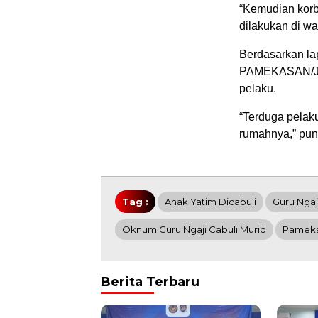
“Kemudian korb
dilakukan di wa
Berdasarkan la
PAMEKASAN/JA
pelaku.
“Terduga pelak
rumahnya,” pu
Tag :
Anak Yatim Dicabuli
Guru Ngaj
Oknum Guru Ngaji Cabuli Murid
Pamek
Berita Terbaru