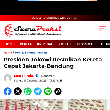
SCROLL TO CONTINUE WITH CONTENT
HOME
BERITA
KRIMINAL
POLITIK
OTOMOTIF
OLA
/
Home
Politik & Pemerintahan
Presiden Jokowi Resmikan Kereta
Cepat Jakarta-Bandung
Suara Praksi
- Reporter
Kamis, 5 Oktober 2023
- 13:19 WIB