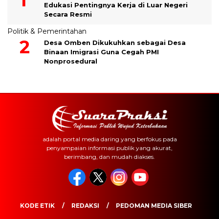
Edukasi Pentingnya Kerja di Luar Negeri
Secara Resmi
Politik & Pemerintahan
Desa Omben Dikukuhkan sebagai Desa
Binaan Imigrasi Guna Cegah PMI
Nonprosedural
adalah portal media daring yang berfokus pada
penyampaian informasi publik yang akurat,
berimbang, dan mudah diakses.
KODE ETIK
REDAKSI
PEDOMAN MEDIA SIBER