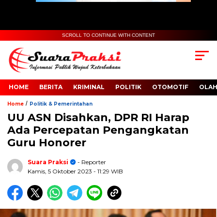
SCROLL TO CONTINUE WITH CONTENT
HOME
BERITA
KRIMINAL
POLITIK
OTOMOTIF
OLA
/
Home
Politik & Pemerintahan
UU ASN Disahkan, DPR RI Harap
Ada Percepatan Pengangkatan
Guru Honorer
Suara Praksi
- Reporter
Kamis, 5 Oktober 2023
- 11:29 WIB