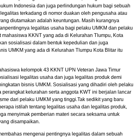
ukum Indonesia dan juga perlindungan hukum bagi sebuah
legalitas terkadang di nomor duakan oleh pengusaha atau
ang diutamakan adalah keuntungan.
Masih kurangnya
an
pentingnya legalitas usaha bagi pelaku UMKM dan pelaku
 mahasiswa KKNT yang ada di Kelurahan Tlumpu, Kota
kan sosialisasi dalam bentuk kepedulian dan juga
snis UMKM yang ada di Kelurahan T
lumpu Kota Blitar itu
mahasiswa kelompok 43 KKNT UPN Veteran Jawa Timur
alisasi legalitas usaha dan juga legalitas produk demi
ingkatan bisnis UMKM.
Sosialisasi yang dihadiri oleh pelaku
perangkat kelurahan serta anggota KWT ini berjalan lancar
sme dari pelaku UMKM yang tinggi.
Tak sedikit yang baru
rapa istilah tentang legalitas usaha dan legalitas produk,
ga menyimak pemberian materi secara seksama untuk
ang disampai
kan.
i membahas mengenai pentingnya legalitas dalam sebuah