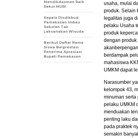
Mendikdasmen Raih
usaha, mulai da
Rekor MURI
produk.
Selain
Kepala Disdikbud
legalitas juga 
Pamekasan Imbau
pelaku Usaha t
Sekolah Tak
Laksanakan Wisuda
produk keperca
dengan produk y
Berikut Daftar Nama
Siswa Berprestasi
akan
berpengaru
Penerima Apresiasi
berdampak pelu
Bupati Pamekasan
mahasiswa KKNT
UMKM dapat le
Narasumber ya
kelompok 43, m
minuman serta 
pelaku UMKM da
menduakan tent
penting laku da
pada praktek ny
semakin banyak