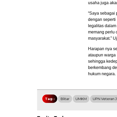
usaha juga aka
“Saya sebagai p
dengan seperti 
legalitas dalam
memang perlu c
masyarakat.”
Uj
Harapan nya se
ataupun warga
sehingga kede
berkembang de
hukum negara. 
Tag :
Blitar
UMKM
UPN Veteran J