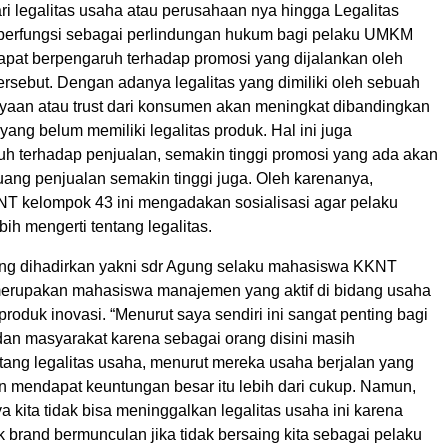
ri legalitas usaha atau perusahaan nya hingga Legalitas
 berfungsi sebagai perlindungan hukum bagi pelaku UMKM
dapat berpengaruh terhadap promosi yang dijalankan oleh
ersebut.
Dengan adanya legalitas yang dimiliki oleh sebuah
yaan atau trust dari konsumen
akan
meningkat dibandingkan
ang belum memiliki legalitas produk. Hal ini juga
h terhadap penjualan, semakin tinggi promosi yang ada akan
ang penjualan semakin tinggi juga.
Oleh karenanya,
 kelompok 43 ini mengadakan sosialisasi agar pelaku
bih mengerti tentang legalitas.
ng dihadirkan yakni sdr Agung selaku mahasiswa KKNT
erupakan mahasiswa manajemen yang aktif di bidang usaha
produk inovasi.
“Menurut saya sendiri ini sangat penting bagi
n masyarakat karena sebagai orang disini masih
ang legalitas usaha, menurut mereka usaha berjalan yang
n mendapat keuntungan besar itu lebih dari cukup.
Namun,
a kita tidak bisa meninggalkan legalitas usaha ini karena
 brand bermunculan jika tidak bersaing kita sebagai pelaku