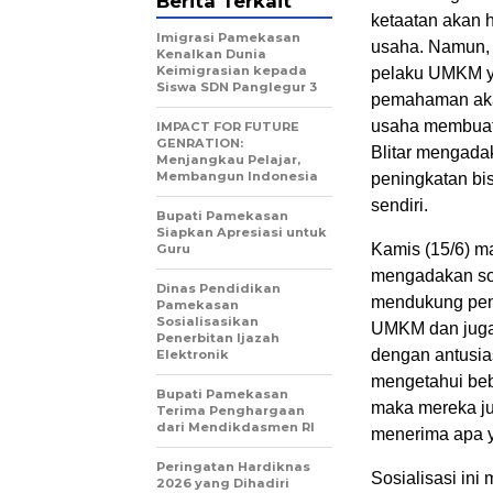
Berita Terkait
ketaatan
akan
h
Imigrasi Pamekasan
usaha.
Namun, 
Kenalkan Dunia
Keimigrasian kepada
pelaku UMKM y
Siswa SDN Panglegur 3
pemahaman
ak
usaha membuat
IMPACT FOR FUTURE
GENRATION:
Blitar mengada
Menjangkau Pelajar,
Membangun Indonesia
peningkatan bi
sendiri.
Bupati Pamekasan
Siapkan Apresiasi untuk
Kamis (15/6) 
Guru
mengadakan sosi
Dinas Pendidikan
mendukung pen
Pamekasan
Sosialisasikan
UMKM dan juga 
Penerbitan Ijazah
dengan antusia
Elektronik
mengetahui bebe
Bupati Pamekasan
maka mereka ju
Terima Penghargaan
dari Mendikdasmen RI
menerima
apa
y
Peringatan Hardiknas
Sosialisasi in
2026 yang Dihadiri