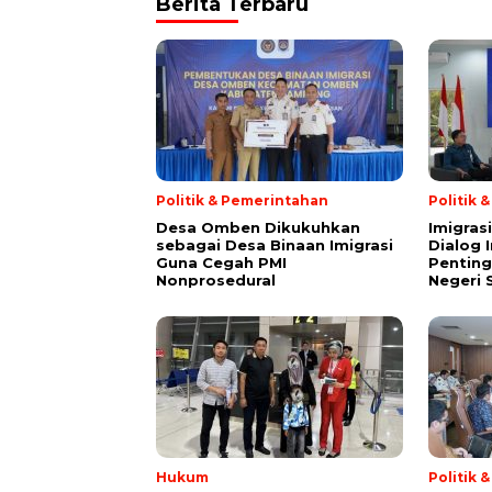
Berita Terbaru
Politik & Pemerintahan
Politik 
Desa Omben Dikukuhkan
Imigras
sebagai Desa Binaan Imigrasi
Dialog 
Guna Cegah PMI
Penting
Nonprosedural
Negeri 
Hukum
Politik 