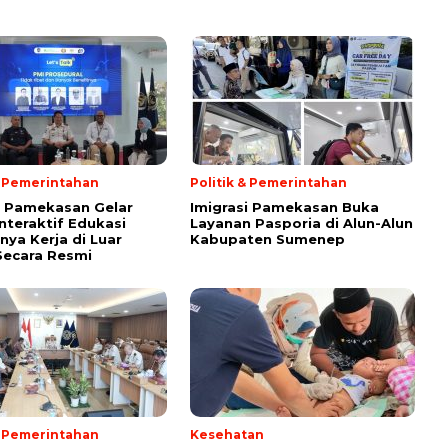
& Pemerintahan
Politik & Pemerintahan
i Pamekasan Gelar
Imigrasi Pamekasan Buka
Interaktif Edukasi
Layanan Pasporia di Alun-Alun
nya Kerja di Luar
Kabupaten Sumenep
Secara Resmi
& Pemerintahan
Kesehatan