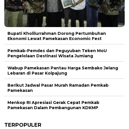
Bupati Kholilurrahman Dorong Pertumbuhan
Ekonomi Lewat Pamekasan Economic Fest
Pemkab-Pemdes dan Peguyuban Teken MoU
Pengelolaan Destinasi Wisata Jumiang
Wabup Pamekasan Pantau Harga Sembako Jelang
Lebaran di Pasar Kolpajung
Berikut Jadwal Pasar Murah Ramadan Pemkab
Pamekasan
Menkop RI Apresiasi Gerak Cepat Pemkab
Pamekasan Dalam Pembangunan KDKMP
TERPOPULER