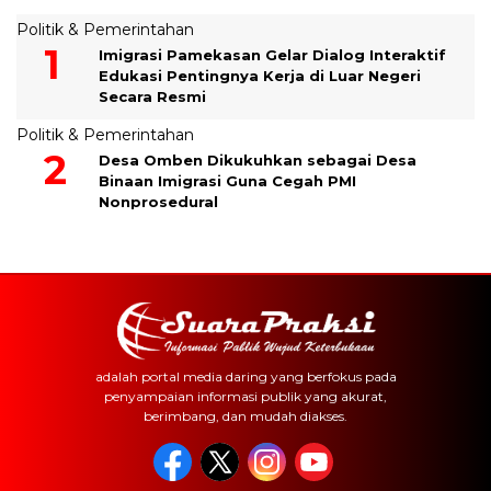
Politik & Pemerintahan
Imigrasi Pamekasan Gelar Dialog Interaktif
Edukasi Pentingnya Kerja di Luar Negeri
Secara Resmi
Politik & Pemerintahan
Desa Omben Dikukuhkan sebagai Desa
Binaan Imigrasi Guna Cegah PMI
Nonprosedural
adalah portal media daring yang berfokus pada
penyampaian informasi publik yang akurat,
berimbang, dan mudah diakses.