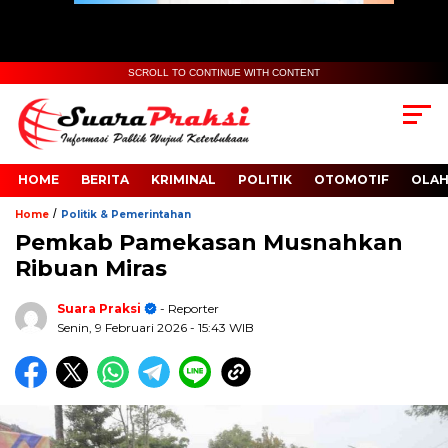
SCROLL TO CONTINUE WITH CONTENT
HOME
BERITA
KRIMINAL
POLITIK
OTOMOTIF
OLA
/
Home
Politik & Pemerintahan
Pemkab Pamekasan Musnahkan
Ribuan Miras
Suara Praksi
- Reporter
Senin, 9 Februari 2026
- 15:43 WIB