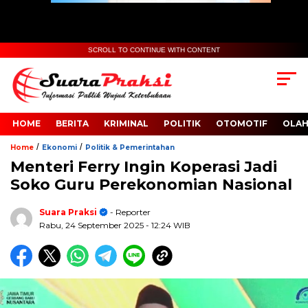
SCROLL TO CONTINUE WITH CONTENT
HOME
BERITA
KRIMINAL
POLITIK
OTOMOTIF
OLA
/
/
Home
Ekonomi
Politik & Pemerintahan
Menteri Ferry Ingin Koperasi Jadi
Soko Guru Perekonomian Nasional
Suara Praksi
- Reporter
Rabu, 24 September 2025
- 12:24 WIB