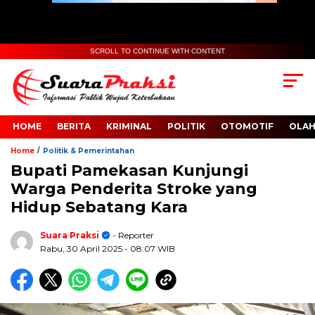
SCROLL TO CONTINUE WITH CONTENT
HOME
BERITA
KRIMINAL
POLITIK
OTOMOTIF
OLA
/
Home
Politik & Pemerintahan
Bupati Pamekasan Kunjungi
Warga Penderita Stroke yang
Hidup Sebatang Kara
Suara Praksi
- Reporter
Rabu, 30 April 2025
- 08:07 WIB