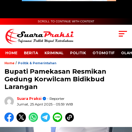
SCROLL TO CONTINUE WITH CONTENT
HOME
BERITA
KRIMINAL
POLITIK
OTOMOTIF
OLA
/
Home
Politik & Pemerintahan
Bupati Pamekasan Resmikan
Gedung Korwilcam Bidikbud
Larangan
Suara Praksi
- Reporter
Jumat, 25 April 2025
- 05:59 WIB