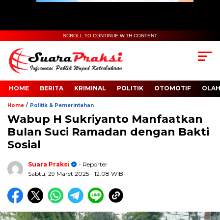
SCROLL TO CONTINUE WITH CONTENT
HOME
BERITA
KRIMINAL
POLITIK
OTOMOTIF
OLA
/
Home
Politik & Pemerintahan
Wabup H Sukriyanto Manfaatkan
Bulan Suci Ramadan dengan Bakti
Sosial
Suara Praksi
- Reporter
Sabtu, 29 Maret 2025
- 12:08 WIB