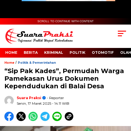
SCROLL TO CONTINUE WITH CONTENT
HOME
BERITA
KRIMINAL
POLITIK
OTOMOTIF
OLA
/
Home
Politik & Pemerintahan
“Sip Pak Kades”, Permudah Warga
Pamekasan Urus Dokumen
Kependudukan di Balai Desa
Suara Praksi
- Reporter
Senin, 17 Maret 2025
- 14:11 WIB