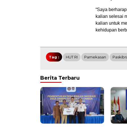
“Saya berharap,
kalian selesai 
kalian untuk m
kehidupan berb
Tag :
HUT RI
Pamekasan
Paskibr
Berita Terbaru