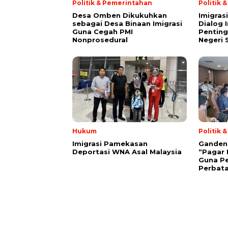
Politik & Pemerintahan
Politik 
Desa Omben Dikukuhkan
Imigras
sebagai Desa Binaan Imigrasi
Dialog 
Guna Cegah PMI
Penting
Nonprosedural
Negeri 
Hukum
Politik 
Imigrasi Pamekasan
Gandeng 
Deportasi WNA Asal Malaysia
“Pagar 
Guna P
Perbat