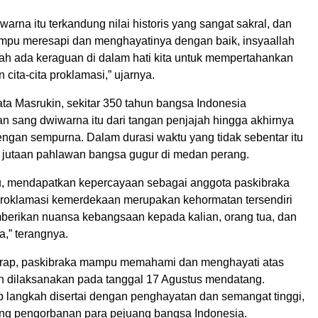
arna itu terkandung nilai historis yang sangat sakral, dan
ampu meresapi dan menghayatinya dengan baik, insyaallah
nah ada keraguan di dalam hati kita untuk mempertahankan
 cita-cita proklamasi,” ujarnya.
kata Masrukin, sekitar 350 tahun bangsa Indonesia
 sang dwiwarna itu dari tangan penjajah hingga akhirnya
engan sempurna. Dalam durasi waktu yang tidak sebentar itu
 jutaan pahlawan bangsa gugur di medan perang.
tu, mendapatkan kepercayaan sebagai anggota paskibraka
roklamasi kemerdekaan merupakan kehormatan tersendiri
erikan nuansa kebangsaan kepada kalian, orang tua, dan
a,” terangnya.
arap, paskibraka mampu memahami dan menghayati atas
n dilaksanakan pada tanggal 17 Agustus mendatang.
p langkah disertai dengan penghayatan dan semangat tinggi,
ng pengorbanan para pejuang bangsa Indonesia.