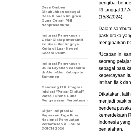
pengibar bende
Desa Omben
RI tanggal 17 
Dikukuhkan sebagai
Desa Binaan Imigrasi
(15/8/2024).
Guna Cegah PMI
Nonprosedural
Dalam sambuta
paskibraka yang
Imigrasi Pamekasan
Gelar Dialog Interaktif
mengibarkan b
Edukasi Pentingnya
Kerja di Luar Negeri
Secara Resmi
“Ucapan ini sa
seorang pelaja
Imigrasi Pamekasan
Buka Layanan Pasporia
sebagai pasuka
di Alun-Alun Kabupaten
kepercayaan itu
Sumenep
latihan fisik da
Gandeng ITB, Imigrasi
Inisiasi “Pagar Digital”
Dikatakan, lati
Patroli Drone Guna
Pengawasan Perbatasan
menjadi paskibr
bendera pusaka
Dirjen Imigrasi RI
kemerdekaan RI
Paparkan Tiga Pilar
Nasional Penguatan
Indonesia yang
Perbatasan di Forum
DGICM 2026
penjajahan.