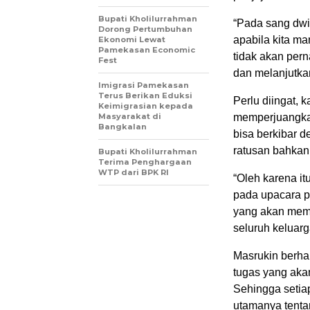
Bupati Kholilurrahman
“Pada sang dwiw
Dorong Pertumbuhan
apabila kita m
Ekonomi Lewat
Pamekasan Economic
tidak akan per
Fest
dan melanjutkan
Imigrasi Pamekasan
Terus Berikan Eduksi
Perlu diingat, 
Keimigrasian kepada
Masyarakat di
memperjuangkan
Bangkalan
bisa berkibar d
ratusan bahkan
Bupati Kholilurrahman
Terima Penghargaan
WTP dari BPK RI
“Oleh karena i
pada upacara p
yang akan memb
seluruh keluarg
Masrukin berh
tugas yang aka
Sehingga setia
utamanya tenta