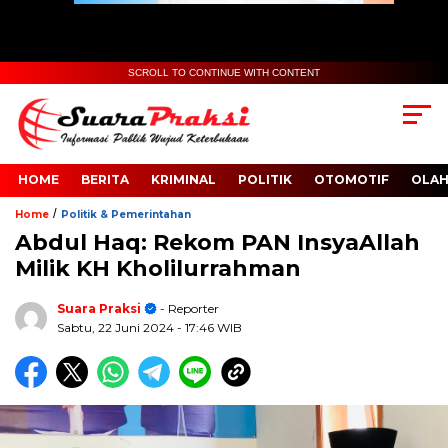
SCROLL TO CONTINUE WITH CONTENT
HOME
BERITA
KRIMINAL
POLITIK
OTOMOTIF
OLA
/
Home
Politik & Pemerintahan
Abdul Haq: Rekom PAN InsyaAllah
Milik KH Kholilurrahman
Suara Praksi
- Reporter
Sabtu, 22 Juni 2024
- 17:46 WIB