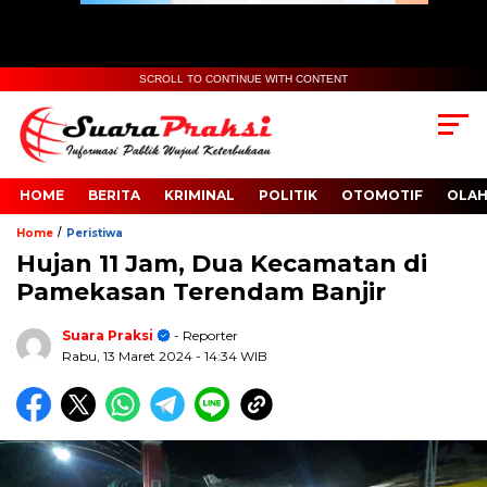
SCROLL TO CONTINUE WITH CONTENT
HOME
BERITA
KRIMINAL
POLITIK
OTOMOTIF
OLA
/
Home
Peristiwa
Hujan 11 Jam, Dua Kecamatan di
Pamekasan Terendam Banjir
Suara Praksi
- Reporter
Rabu, 13 Maret 2024
- 14:34 WIB