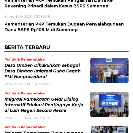
Kementerian PKP Temukan Pengalihan Dana ke
Rekening Pribadi dalam Kasus BSPS Sumenep
Kamis, 1 Mei 2025 - 03:23 WIB
Kementerian PKP Temukan Dugaan Penyalahgunaan
Dana BSPS Rp109 M di Sumenep
BERITA TERBARU
Politik & Pemerintahan
Desa Omben Dikukuhkan sebagai
Desa Binaan Imigrasi Guna Cegah
PMI Nonprosedural
Rabu, 22 Jul 2026 - 14:39 WIB
Politik & Pemerintahan
Imigrasi Pamekasan Gelar Dialog
Interaktif Edukasi Pentingnya Kerja
di Luar Negeri Secara Resmi
Rabu, 15 Jul 2026 - 14:23 WIB
Politik & Pemerintahan
Imigrasi Pamekasan Buka Layanan