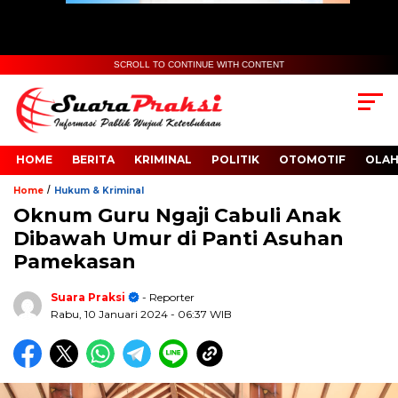
SCROLL TO CONTINUE WITH CONTENT
HOME
BERITA
KRIMINAL
POLITIK
OTOMOTIF
OLA
/
Home
Hukum & Kriminal
Oknum Guru Ngaji Cabuli Anak
Dibawah Umur di Panti Asuhan
Pamekasan
Suara Praksi
- Reporter
Rabu, 10 Januari 2024
- 06:37 WIB