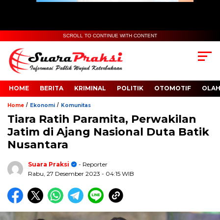
SCROLL TO CONTINUE WITH CONTENT
HOME
BERITA
KRIMINAL
POLITIK
OTOMOTIF
OLA
/
/
Home
Ekonomi
Komunitas
Tiara Ratih Paramita, Perwakilan
Jatim di Ajang Nasional Duta Batik
Nusantara
Suara Praksi
- Reporter
Rabu, 27 Desember 2023
- 04:15 WIB