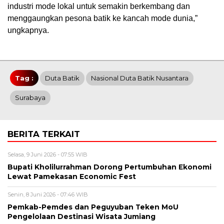
industri mode lokal untuk semakin berkembang dan
menggaungkan pesona batik ke kancah mode dunia,”
ungkapnya.
Tag :
Duta Batik
Nasional Duta Batik Nusantara
Surabaya
BERITA TERKAIT
Selasa, 9 Juni 2026 - 07:55 WIB
Bupati Kholilurrahman Dorong Pertumbuhan Ekonomi
Lewat Pamekasan Economic Fest
Senin, 8 Juni 2026 - 07:46 WIB
Pemkab-Pemdes dan Peguyuban Teken MoU
Pengelolaan Destinasi Wisata Jumiang