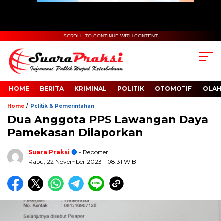
SCROLL TO CONTINUE WITH CONTENT
HOME
BERITA
KRIMINAL
POLITIK
OTOMOTIF
OLA
/
Home
Politik & Pemerintahan
Dua Anggota PPS Lawangan Daya
Pamekasan Dilaporkan
Suara Praksi
- Reporter
Rabu, 22 November 2023
- 08:31 WIB