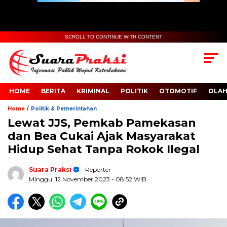
SCROLL TO CONTINUE WITH CONTENT
HOME
BERITA
KRIMINAL
POLITIK
OTOMOTIF
OLA
/
Home
Politik & Pemerintahan
Lewat JJS, Pemkab Pamekasan
dan Bea Cukai Ajak Masyarakat
Hidup Sehat Tanpa Rokok Ilegal
Suara Praksi
- Reporter
Minggu, 12 November 2023
- 08:52 WIB