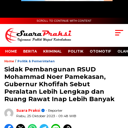
SCROLL TO CONTINUE WITH CONTENT
HOME
BERITA
KRIMINAL
POLITIK
OTOMOTIF
OLA
/
Home
Politik & Pemerintahan
Sidak Pembangunan RSUD
Mohammad Noer Pamekasan,
Gubernur Khofifah Sebut
Peralatan Lebih Lengkap dan
Ruang Rawat Inap Lebih Banyak
Suara Praksi
- Reporter
Rabu, 25 Oktober 2023
- 09:48 WIB