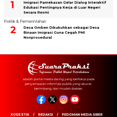
Imigrasi Pamekasan Gelar Dialog Interaktif
Edukasi Pentingnya Kerja di Luar Negeri
Secara Resmi
Politik & Pemerintahan
Desa Omben Dikukuhkan sebagai Desa
Binaan Imigrasi Guna Cegah PMI
Nonprosedural
adalah portal media daring yang berfokus pada
penyampaian informasi publik yang akurat,
berimbang, dan mudah diakses.
KODE ETIK
REDAKSI
PEDOMAN MEDIA SIBER