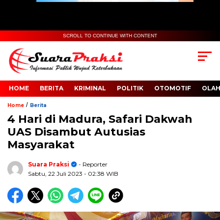
SCROLL TO CONTINUE WITH CONTENT
HOME
BERITA
KRIMINAL
POLITIK
OTOMOTIF
OLA
/
Home
Berita
4 Hari di Madura, Safari Dakwah
UAS Disambut Autusias
Masyarakat
Suara Praksi
- Reporter
Sabtu, 22 Juli 2023
- 02:38 WIB