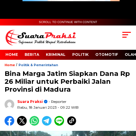
SCROLL TO CONTINUE WITH CONTENT
HOME
BERITA
KRIMINAL
POLITIK
OTOMOTIF
OLA
/
Home
Politik & Pemerintahan
Bina Marga Jatim Siapkan Dana Rp
26 Miliar untuk Perbaiki Jalan
Provinsi di Madura
Suara Praksi
- Reporter
Rabu, 18 Januari 2023
- 09:22 WIB