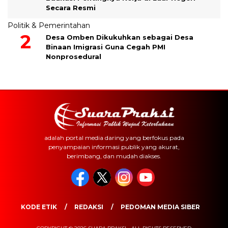
Secara Resmi
Politik & Pemerintahan
Desa Omben Dikukuhkan sebagai Desa
Binaan Imigrasi Guna Cegah PMI
Nonprosedural
adalah portal media daring yang berfokus pada
penyampaian informasi publik yang akurat,
berimbang, dan mudah diakses.
KODE ETIK
REDAKSI
PEDOMAN MEDIA SIBER