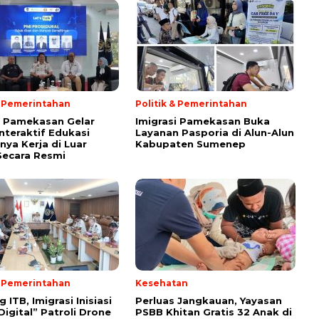
& Pemerintahan
Politik & Pemerintahan
i Pamekasan Gelar
Imigrasi Pamekasan Buka
Interaktif Edukasi
Layanan Pasporia di Alun-Alun
nya Kerja di Luar
Kabupaten Sumenep
Secara Resmi
& Pemerintahan
Kesehatan
ITB, Imigrasi Inisiasi
Perluas Jangkauan, Yayasan
Digital” Patroli Drone
PSBB Khitan Gratis 32 Anak di