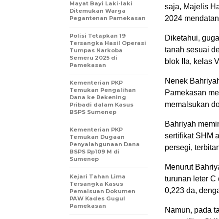
Mayat Bayi Laki-laki
saja, Majelis 
Ditemukan Warga
2024 mendatan
Pegantenan Pamekasan
Polisi Tetapkan 19
Diketahui, guga
Tersangka Hasil Operasi
tanah sesuai d
Tumpas Narkoba
Semeru 2025 di
blok IIa, kelas
Pamekasan
Nenek Bahriyah
Kementerian PKP
Temukan Pengalihan
Pamekasan meng
Dana ke Rekening
memalsukan dok
Pribadi dalam Kasus
BSPS Sumenep
Bahriyah memi
Kementerian PKP
sertifikat SHM
Temukan Dugaan
Penyalahgunaan Dana
persegi, terbit
BSPS Rp109 M di
Sumenep
Menurut Bahriy
Kejari Tahan Lima
turunan leter C
Tersangka Kasus
0,223 da, denga
Pemalsuan Dokumen
PAW Kades Gugul
Pamekasan
Namun, pada ta