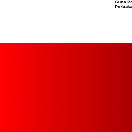
Guna P
Perbat