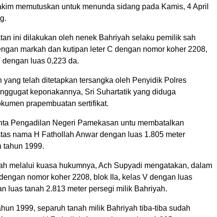
Hakim memutuskan untuk menunda sidang pada Kamis, 4 April
g.
tan ini dilakukan oleh nenek Bahriyah selaku pemilik sah
engan markah dan kutipan leter C dengan nomor koher 2208,
 V dengan luas 0,223 da.
 yang telah ditetapkan tersangka oleh Penyidik Polres
gugat keponakannya, Sri Suhartatik yang diduga
umen prapembuatan sertifikat.
nta Pengadilan Negeri Pamekasan untu membatalkan
 atas nama H Fathollah Anwar dengan luas 1.805 meter
an tahun 1999.
ah melalui kuasa hukumnya, Ach Supyadi mengatakan, dalam
 dengan nomor koher 2208, blok IIa, kelas V dengan luas
n luas tanah 2.813 meter persegi milik Bahriyah.
hun 1999, separuh tanah milik Bahriyah tiba-tiba sudah