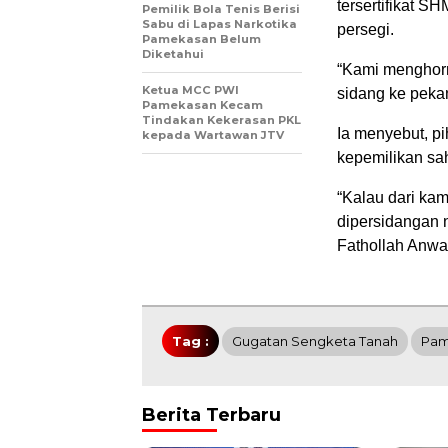
tersertifikat 
Pemilik Bola Tenis Berisi
Sabu di Lapas Narkotika
persegi.
Pamekasan Belum
Diketahui
“Kami menghor
Ketua MCC PWI
sidang ke peka
Pamekasan Kecam
Tindakan Kekerasan PKL
Ia menyebut, p
kepada Wartawan JTV
kepemilikan sah
“Kalau dari ka
dipersidangan n
Fathollah Anwar
Tag :
Gugatan Sengketa Tanah
Pam
Berita Terbaru