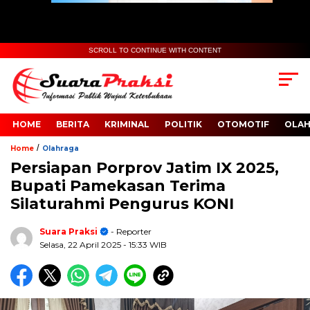
SCROLL TO CONTINUE WITH CONTENT
HOME
BERITA
KRIMINAL
POLITIK
OTOMOTIF
OLA
/
Home
Olahraga
Persiapan Porprov Jatim IX 2025,
Bupati Pamekasan Terima
Silaturahmi Pengurus KONI
Suara Praksi
- Reporter
Selasa, 22 April 2025
- 15:33 WIB