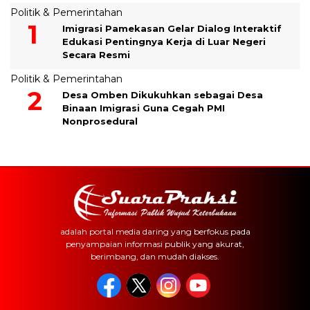
Politik & Pemerintahan
Imigrasi Pamekasan Gelar Dialog Interaktif
Edukasi Pentingnya Kerja di Luar Negeri
Secara Resmi
Politik & Pemerintahan
Desa Omben Dikukuhkan sebagai Desa
Binaan Imigrasi Guna Cegah PMI
Nonprosedural
adalah portal media daring yang berfokus pada
penyampaian informasi publik yang akurat,
berimbang, dan mudah diakses.