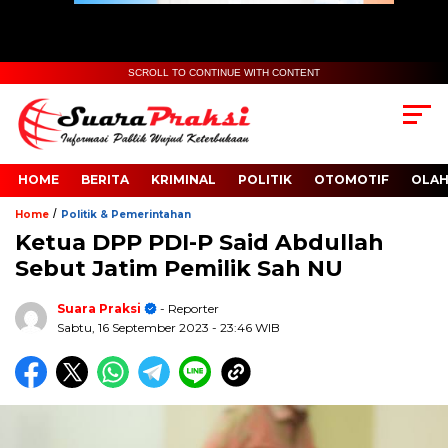
SCROLL TO CONTINUE WITH CONTENT
HOME
BERITA
KRIMINAL
POLITIK
OTOMOTIF
OLA
/
Home
Politik & Pemerintahan
Ketua DPP PDI-P Said Abdullah
Sebut Jatim Pemilik Sah NU
Suara Praksi
- Reporter
Sabtu, 16 September 2023
- 23:46 WIB