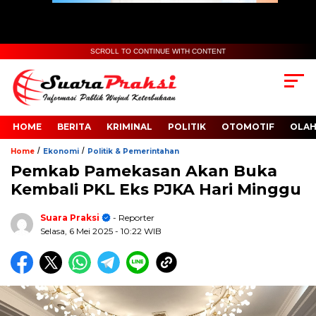
SCROLL TO CONTINUE WITH CONTENT
HOME
BERITA
KRIMINAL
POLITIK
OTOMOTIF
OLA
/
/
Home
Ekonomi
Politik & Pemerintahan
Pemkab Pamekasan Akan Buka
Kembali PKL Eks PJKA Hari Minggu
Suara Praksi
- Reporter
Selasa, 6 Mei 2025
- 10:22 WIB