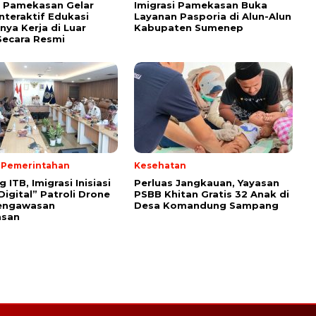
i Pamekasan Gelar
Imigrasi Pamekasan Buka
Interaktif Edukasi
Layanan Pasporia di Alun-Alun
nya Kerja di Luar
Kabupaten Sumenep
Secara Resmi
& Pemerintahan
Kesehatan
ITB, Imigrasi Inisiasi
Perluas Jangkauan, Yayasan
Digital” Patroli Drone
PSBB Khitan Gratis 32 Anak di
engawasan
Desa Komandung Sampang
asan