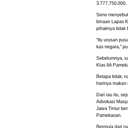
3.777.750.000.
Seno menyebut
binaan Lapas K
pihaknya tidak 
“Itu urusan pus
kas negara,” p
Sebelumnya, s
Klas IIA Pamek
Betapa tidak, 
harinya makan n
Dari iau itu, s
Advokasi Masya
Jawa Timur ber
Pamekasan.
Bermula dari i