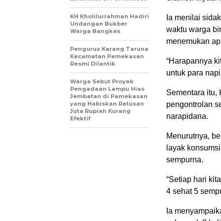
KH Kholilurrahman Hadiri
Ia menilai sida
Undangan Bukber
waktu warga bi
Warga Bangkes
menemukan ap
Pengurus Karang Taruna
Kecamatan Pamekasan
“Harapannya ki
Resmi Dilantik
untuk para nap
Warga Sebut Proyek
Pengadaan Lampu Hias
Sementara itu
Jembatan di Pamekasan
yang Habiskan Ratusan
pengontrolan s
Juta Rupiah Kurang
narapidana.
Efektif
Menurutnya, be
layak konsumsi
sempurna.
“Setiap hari ki
4 sehat 5 sempu
Ia menyampaik