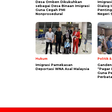
Desa Omben Dikukuhkan
Imigras
sebagai Desa Binaan Imigrasi
Dialog 
Guna Cegah PMI
Penting
Nonprosedural
Negeri 
Hukum
Politik 
Imigrasi Pamekasan
Gandeng 
Deportasi WNA Asal Malaysia
“Pagar 
Guna P
Perbat