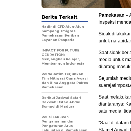
Pamekasan –
A
Berita Terkait
inspeksi menda
Hadir di CFD Alun-Alun
Sampang, Imigrasi
Sidak dilakuka
Pamekasan Berikan
Layanan Pasporia
untuk narapida
IMPACT FOR FUTURE
Saat sidak ber
GENRATION:
Menjangkau Pelajar,
media untuk ma
Membangun Indonesia
dilarang masuk
Polda Jatim Terjunkan
Sejumlah media
Tim Mitigasi Guna Awasi
dan Bina Anggota Polres
suarajatimpost
Pamekasan
Saat melakukan
Berikut Jadwal Safari
Dakwah Ustad Abdul
diantaranya; Ka
Somad di Madura
satu media, t
Polisi Lakukan
Pengamanan dan
“Saat di dalam
Pengaturan Arus
Slamet Ariyadi
Lalulintas di Pamekasan