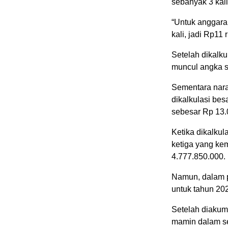
sebanyak 3 kal
“Untuk anggara
kali, jadi Rp11 
Setelah dikalku
muncul angka s
Sementara nara
dikalkulasi be
sebesar Rp 13.
Ketika dikalkul
ketiga yang ke
4.777.850.000.
Namun, dalam 
untuk tahun 20
Setelah diakum
mamin dalam se