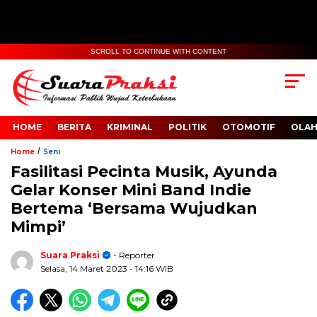
SCROLL TO CONTINUE WITH CONTENT
HOME
BERITA
KRIMINAL
POLITIK
OTOMOTIF
OLA
/
Home
Seni
Fasilitasi Pecinta Musik, Ayunda
Gelar Konser Mini Band Indie
Bertema ‘Bersama Wujudkan
Mimpi’
Suara Praksi
- Reporter
Selasa, 14 Maret 2023
- 14:16 WIB