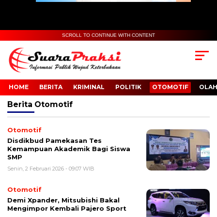
SCROLL TO CONTINUE WITH CONTENT
HOME
BERITA
KRIMINAL
POLITIK
OTOMOTIF
OLA
Berita
Otomotif
Otomotif
Disdikbud Pamekasan Tes
Kemampuan Akademik Bagi Siswa
SMP
Senin, 2 Februari 2026 - 09:07 WIB
Otomotif
Demi Xpander, Mitsubishi Bakal
Mengimpor Kembali Pajero Sport