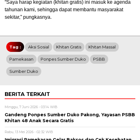
“Saya harap kegiatan (khitan gratis) ini masuk ke agenda
tahunan kami, sehingga dapat membantu masyarakat
sekitar,” pungkasnya.
Tag :
Aksi Sosial
Khitan Gratis
Khitan Massal
Pamekasan
Ponpes Sumber Duko
PSBB
Sumber Duko
BERITA TERKAIT
Minggu, 7 Juni 2026 - 03:14 WIB
Gandeng Ponpes Sumber Duko Pakong, Yayasan PSBB
Khitan 48 Anak Secara Gratis
Rabu, 13 Mei 2026 - 02:32 WIB
Imigrasi Pamekasan Gelar Baksos dan Cek Kesehatan