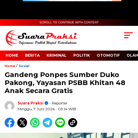
SCROLL TO CONTINUE WITH CONTENT
HOME
BERITA
KRIMINAL
POLITIK
OTOMOTIF
OLA
/
Home
Sosial
Gandeng Ponpes Sumber Duko
Pakong, Yayasan PSBB Khitan 48
Anak Secara Gratis
Suara Praksi
- Reporter
Minggu, 7 Juni 2026
- 03:14 WIB