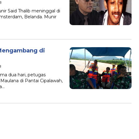
B
nir Said Thalib meninggal di
msterdam, Belanda. Munir
 Mengambang di
B
ama dua hari, petugas
Maulana di Pantai Cipalawah,
ia…