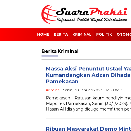
HOME
BERITA
KRIMINAL
POLITIK
OTOMO
Berita
Kriminal
Massa Aksi Penuntut Ustad Yaz
Kumandangkan Adzan Dihadap
Pamekasan
Kriminal
| Senin, 30 Januari 2023 - 12:50 WIB
Pamekasan – Ratusan kaum nahdliyin mel
Mapolres Pamekasan, Senin (30/1/2023).
Hasan Al Idis yang diduga memfitnah pen
Ribuan Masyarakat Demo Mint