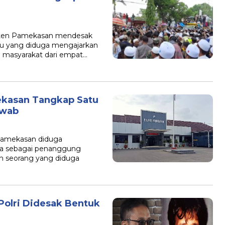
aten Pamekasan mendesak
ku yang diduga mengajarkan
an masyarakat dari empat…
ekasan Tangkap Satu
awab
 Pamekasan diduga
a sebagai penanggung
lah seorang yang diduga
Polri Didesak Bentuk