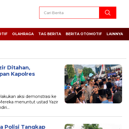
TIF
OLAHRAGA
TAG BERITA
BERITA OTOMOTIF
LAINNYA
ir Ditahan,
an Kapolres
akukan aksi demonstrasi ke
 Mereka menuntut ustad Yazir
diri…
a Polisi Tangkap