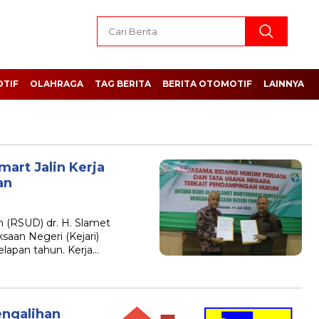
TIF
OLAHRAGA
TAG BERITA
BERITA OTOMOTIF
LAINNYA
art Jalin Kerja
an
(RSUD) dr. H. Slamet
saan Negeri (Kejari)
lapan tahun. Kerja…
ngalihan