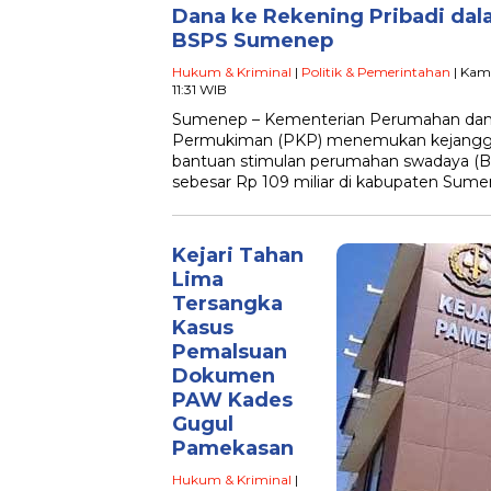
Dana ke Rekening Pribadi dal
BSPS Sumenep
Hukum & Kriminal
|
Politik & Pemerintahan
| Kami
11:31 WIB
Sumenep – Kementerian Perumahan da
Permukiman (PKP) menemukan kejangg
bantuan stimulan perumahan swadaya (
sebesar Rp 109 miliar di kabupaten Sume
Kejari Tahan
Lima
Tersangka
Kasus
Pemalsuan
Dokumen
PAW Kades
Gugul
Pamekasan
Hukum & Kriminal
|