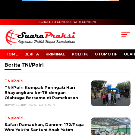
SCROLL TO CONTINUE WITH CONTENT
HOME
BERITA
KRIMINAL
POLITIK
OTOMOTIF
OLA
Berita
TNI/Polri
TNI/Polri
TNI/Polri Kompak Peringati Hari
Bhayangkara ke-78 dengan
Olahraga Bersama di Pamekasan
Jumat, 14 Juni 2024 - 00:14 WIB
TNI/Polri
Safari Ramadhan, Danrem 172/Praja
Wira Yakthi Santuni Anak Yatim