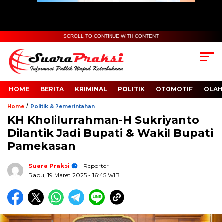
SCROLL TO CONTINUE WITH CONTENT
HOME
BERITA
KRIMINAL
POLITIK
OTOMOTIF
OLA
/
Home
Politik & Pemerintahan
KH Kholilurrahman-H Sukriyanto
Dilantik Jadi Bupati & Wakil Bupati
Pamekasan
Suara Praksi
- Reporter
Rabu, 19 Maret 2025
- 16:45 WIB