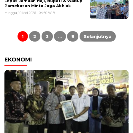
Lepas Jamaah Haji, Bupati & Wabup
Pamekasan Minta Jaga Akhlak
Minggu, 10 Mei 2026 - 04:30 WIB
Paginasi
pos
1
2
3
…
9
Selanjutnya
EKONOMI