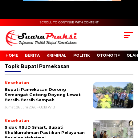
SCROLL TO CONTINUE WITH CONTENT
HOME
BERITA
KRIMINAL
POLITIK
OTOMOTIF
OLA
Topik
Bupati Pamekasan
Kesehatan
Bupati Pamekasan Dorong
Semangat Gotong Royong Lewat
Bersih-Bersih Sampah
Jumat, 26 Juni 2026 - 08:18 WIB
Kesehatan
Sidak RSUD Smart, Bupati
Kholilurrahman Pastikan Pelayanan
Berjalan Maksimal