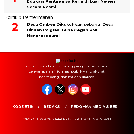
Edukasi Pentingnya Kerja di Luar Negeri
Secara Resmi
Politik & Pemerintahan
Desa Omben Dikukuhkan sebagai Desa
Binaan Imigrasi Guna Cegah PMI
Nonprosedural
adalah portal media daring yang berfokus pada
penyampaian informasi publik yang akurat,
berimbang, dan mudah diakses.
KODE ETIK
REDAKSI
PEDOMAN MEDIA SIBER
COPYRIGHT © 2026 SUARA PRAKSI - ALL RIGHTS RESERVED