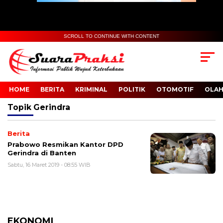
SCROLL TO CONTINUE WITH CONTENT
HOME
BERITA
KRIMINAL
POLITIK
OTOMOTIF
OLA
Topik
Gerindra
Berita
Prabowo Resmikan Kantor DPD
Gerindra di Banten
Sabtu, 16 Maret 2019 - 08:55 WIB
EKONOMI